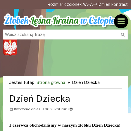
Ustaw domyślną czcionk
Ustaw większą czcionk
Ustaw największą cz
Rozmiar czcionek:
A
A+
A++
|
Zmień kontrast
Przejdź do głównej treści
Przejdź do wyszukiwarki
Wysz
1
«
»
1
Jesteś tutaj:
Strona główna
Dzień Dziecka
Dzień Dziecka
Utworzono dnia 09.06.2026
Drukuj
1 czerwca obchodziliśmy w naszym żłobku Dzień Dziecka!