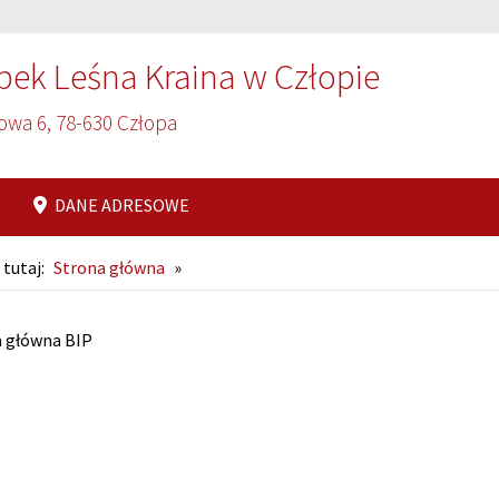
bek Leśna Kraina w Człopie
owa 6, 78-630 Człopa
DANE ADRESOWE
 tutaj:
Strona główna
»
ona główna
a główna BIP