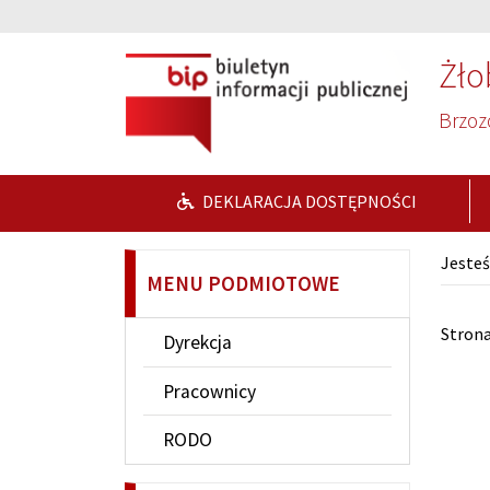
Przejdź do głównej treści
Przejdź do wyszukiwarki
Żło
Brzoz
DEKLARACJA DOSTĘPNOŚCI
Jesteś
MENU PODMIOTOWE
Str
Stron
Dyrekcja
Pracownicy
RODO