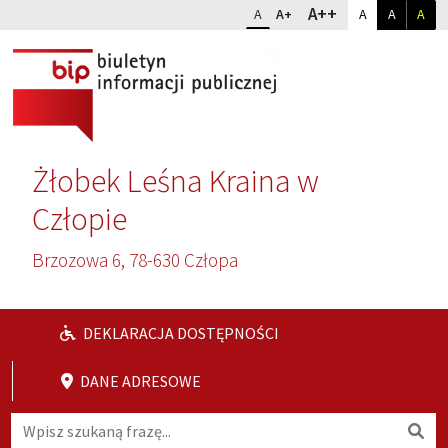
Przejdź do głównej treści
Przejdź do wyszukiwarki
Dopasuj kontr
Zmień rozmiar czcionki
rozmiar najwię
A++
rozmiar standardowy
rozmiar powiększony
kontrast sta
kontrast
kon
A
A+
A
A
A
Żłobek Leśna Kraina w
Człopie
Brzozowa 6, 78-630 Człopa
DEKLARACJA DOSTĘPNOŚCI
DANE ADRESOWE
Wyszukaj na stronie
Wys