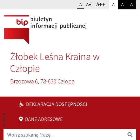
Przejdź do głównej treści
Przejdź do wyszukiwarki
Dopasuj kontr
Zmień rozmiar czcionki
rozmiar najwię
A++
rozmiar standardowy
rozmiar powiększony
kontrast sta
kontrast
kon
A
A+
A
A
A
Żłobek Leśna Kraina w
Człopie
Brzozowa 6, 78-630 Człopa
DEKLARACJA DOSTĘPNOŚCI
DANE ADRESOWE
Wyszukaj na stronie
Wys