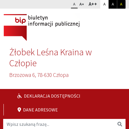
Przejdź do głównej treści
Przejdź do wyszukiwarki
Dopasuj kontr
Zmień rozmiar czcionki
rozmiar najwię
A++
rozmiar standardowy
rozmiar powiększony
kontrast sta
kontrast
kon
A
A+
A
A
A
Żłobek Leśna Kraina w
Człopie
Brzozowa 6, 78-630 Człopa
DEKLARACJA DOSTĘPNOŚCI
DANE ADRESOWE
Wyszukaj na stronie
Wys