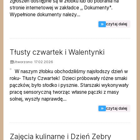
zgłoszeń dostępne są w żłobku lub do pobrania na
stronie internetowej w zakładce ,, Dokumenty".
Wypełnione dokumenty należy...
na tem
czytaj dalej
Tłusty czwartek i Walentynki
Utworzono: 17.02.2026
W naszym żłobku obchodziliśmy najsłodszy dzień w
roku- Tłusty Czwartek! Dzieci próbowały różne smaki
pączków, było słodko i pysznie. Starszaki wykonywały
pracę sensoryczną tworząc własne pączki z masy
solnej, wyszły naprawdę...
na tem
czytaj dalej
Zajęcia kulinarne i Dzień Zebry