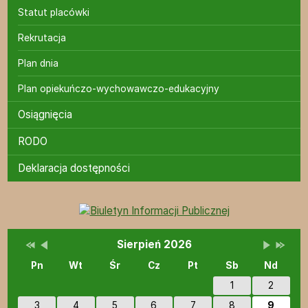
Statut placówki
Rekrutacja
Plan dnia
Plan opiekuńczo-wychowawczo-edukacyjny
Osiągnięcia
RODO
Deklaracja dostępności
Bannery boczne
Przestaw datę na Sierpień 2025
Przestaw datę na Lipiec 2026
Lista wydarzeń w miesiącu
Brak wydarzeń w tym 
Przestaw 
Przesta
Wydarzenia
Sierpień 2026
Pn
Wt
Śr
Cz
Pt
Sb
Nd
1
2
3
4
5
6
7
8
9