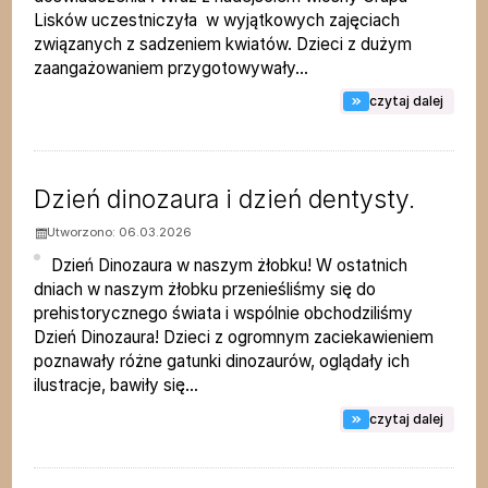
Lisków uczestniczyła w wyjątkowych zajęciach
związanych z sadzeniem kwiatów. Dzieci z dużym
zaangażowaniem przygotowywały...
na tem
czytaj dalej
Dzień dinozaura i dzień dentysty.
Utworzono: 06.03.2026
Dzień Dinozaura w naszym żłobku! W ostatnich
dniach w naszym żłobku przenieśliśmy się do
prehistorycznego świata i wspólnie obchodziliśmy
Dzień Dinozaura! Dzieci z ogromnym zaciekawieniem
poznawały różne gatunki dinozaurów, oglądały ich
ilustracje, bawiły się...
na tem
czytaj dalej