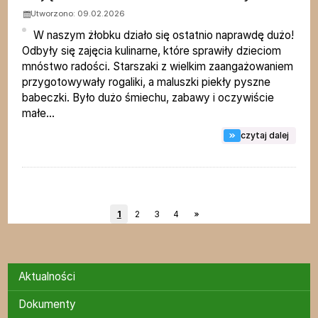
Utworzono: 09.02.2026
W naszym żłobku działo się ostatnio naprawdę dużo!
Odbyły się zajęcia kulinarne, które sprawiły dzieciom
mnóstwo radości. Starszaki z wielkim zaangażowaniem
przygotowywały rogaliki, a maluszki piekły pyszne
babeczki. Było dużo śmiechu, zabawy i oczywiście
małe...
na tema
czytaj dalej
1
2
3
4
Menu
Aktualności
Dokumenty