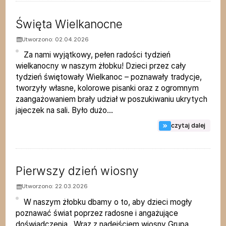
Święta Wielkanocne
Utworzono: 02.04.2026
Za nami wyjątkowy, pełen radości tydzień
wielkanocny w naszym żłobku! Dzieci przez cały
tydzień świętowały Wielkanoc – poznawały tradycje,
tworzyły własne, kolorowe pisanki oraz z ogromnym
zaangażowaniem brały udział w poszukiwaniu ukrytych
jajeczek na sali. Było dużo...
na tem
czytaj dalej
Pierwszy dzień wiosny
Utworzono: 22.03.2026
W naszym żłobku dbamy o to, aby dzieci mogły
poznawać świat poprzez radosne i angażujące
doświadczenia . Wraz z nadejściem wiosny Grupa