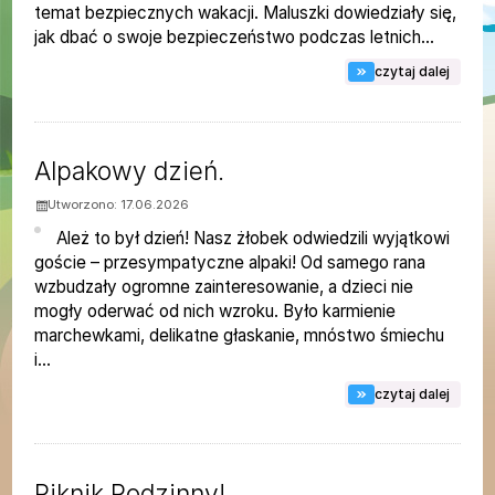
temat bezpiecznych wakacji. Maluszki dowiedziały się,
jak dbać o swoje bezpieczeństwo podczas letnich...
na tem
czytaj dalej
Alpakowy dzień.
Utworzono: 17.06.2026
Ależ to był dzień! Nasz żłobek odwiedzili wyjątkowi
goście – przesympatyczne alpaki! Od samego rana
wzbudzały ogromne zainteresowanie, a dzieci nie
mogły oderwać od nich wzroku. Było karmienie
marchewkami, delikatne głaskanie, mnóstwo śmiechu
i...
na tem
czytaj dalej
Piknik Rodzinny!