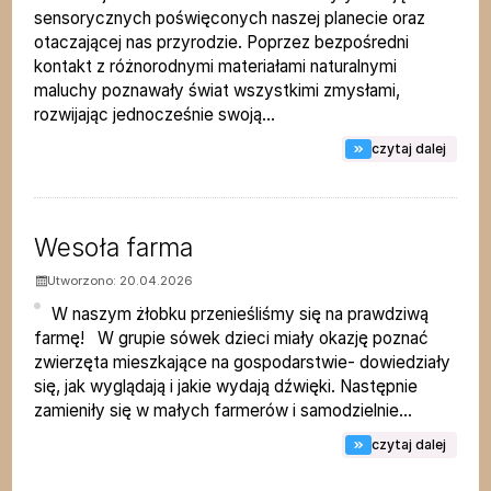
sensorycznych poświęconych naszej planecie oraz
otaczającej nas przyrodzie. Poprzez bezpośredni
kontakt z różnorodnymi materiałami naturalnymi
maluchy poznawały świat wszystkimi zmysłami,
rozwijając jednocześnie swoją...
na tem
czytaj dalej
Wesoła farma
Utworzono: 20.04.2026
W naszym żłobku przenieśliśmy się na prawdziwą
farmę! W grupie sówek dzieci miały okazję poznać
zwierzęta mieszkające na gospodarstwie- dowiedziały
się, jak wyglądają i jakie wydają dźwięki. Następnie
zamieniły się w małych farmerów i samodzielnie...
na tem
czytaj dalej