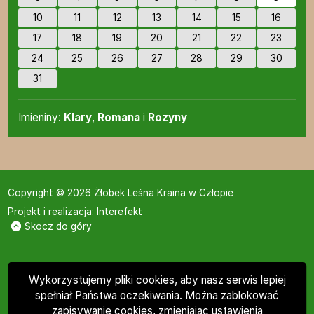
10
11
12
13
14
15
16
17
18
19
20
21
22
23
24
25
26
27
28
29
30
31
Imieniny
Imieniny:
Klary
,
Romana
i
Rozyny
Copyright © 2026 Żłobek Leśna Kraina w Człopie
Projekt i realizacja:
Interefekt
Skocz do góry
Wykorzystujemy pliki cookies, aby nasz serwis lepiej
spełniał Państwa oczekiwania. Można zablokować
zapisywanie cookies, zmieniając ustawienia