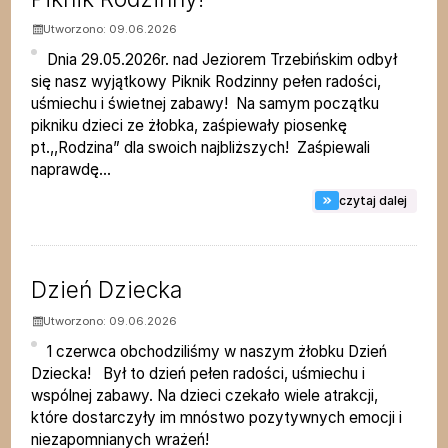
Utworzono: 09.06.2026
Dnia 29.05.2026r. nad Jeziorem Trzebińskim odbył
się nasz wyjątkowy Piknik Rodzinny pełen radości,
uśmiechu i świetnej zabawy! Na samym początku
pikniku dzieci ze żłobka, zaśpiewały piosenkę
pt.,,Rodzina” dla swoich najbliższych! Zaśpiewali
naprawdę...
na tem
czytaj dalej
Dzień Dziecka
Utworzono: 09.06.2026
1 czerwca obchodziliśmy w naszym żłobku Dzień
Dziecka! Był to dzień pełen radości, uśmiechu i
wspólnej zabawy. Na dzieci czekało wiele atrakcji,
które dostarczyły im mnóstwo pozytywnych emocji i
niezapomnianych wrażeń!