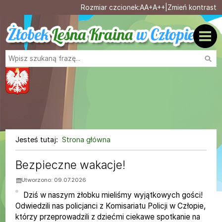
Ustaw domyślną czcionk
Ustaw większą czcionk
Ustaw największą cz
Rozmiar czcionek:
A
A+
A++
|
Zmień kontrast
Przejdź do głównej treści
Przejdź do wyszukiwarki
Wysz
1
«
»
1
Jesteś tutaj:
Strona główna
Strona główna
Aktualności, strona 1 z 4
Bezpieczne wakacje!
Utworzono: 09.07.2026
Dziś w naszym żłobku mieliśmy wyjątkowych gości!
Odwiedzili nas policjanci z Komisariatu Policji w Człopie,
którzy przeprowadzili z dziećmi ciekawe spotkanie na