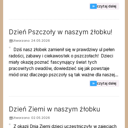
na tem
czytaj dalej
Dzień Pszczoły w naszym żłobku!
Utworzono: 24.05.2026
Dziś nasz żłobek zamienił się w prawdziwy ul pełen
radości, zabawy i ciekawostek o pszczołach! Dzieci
miały okazję poznać fascynujący świat tych
pracowitych owadów, dowiedzieć się jak powstaje
miód oraz dlaczego pszczoły są tak ważne dla naszej...
na tem
czytaj dalej
Dzień Ziemi w naszym żłobku
Utworzono: 02.05.2026
Z okazji Dnia Ziemi dzieci uczestniczyły w zajęciach