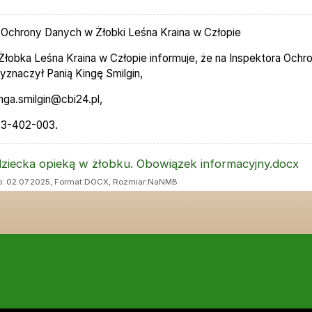
 Ochrony Danych w Żłobki Leśna Kraina w Człopie
Żłobka Leśna Kraina w Człopie informuje, że na Inspektora Ochr
znaczył Panią Kingę Smilgin,
inga.smilgin@cbi24.pl,
 533-402-003.
CZNIKI
dziecka opieką w żłobku. Obowiązek informacyjny.docx
: 02.07.2025, Format:
DOCX
, Rozmiar:
NaNMB