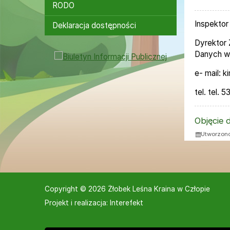
RODO
Inspektor
Deklaracja dostępności
Dyrektor 
Danych wy
Bannery boczne
e- mail: k
tel. tel.
ZAŁĄ
Objęcie 
Utworzono
Copyright © 2026 Żłobek Leśna Kraina w Człopie
Projekt i realizacja:
Interefekt