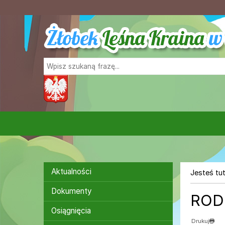
Przejdź do głównej treści
Przejdź do wyszukiwarki
1
«
1
Menu
Aktualności
Jesteś tut
Dokumenty
ROD
Osiągnięcia
Drukuj