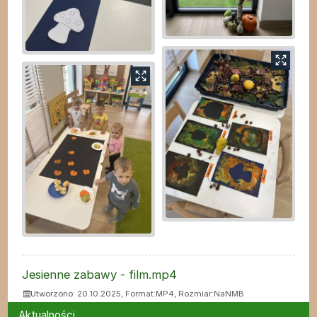
ZAŁĄCZNIKI
Jesienne zabawy - film.mp4
Utworzono: 20.10.2025, Format:
MP4
, Rozmiar:
NaNMB
Menu
Aktualności