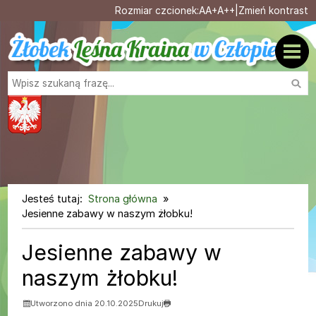
Ustaw domyślną czcionk
Ustaw większą czcionk
Ustaw największą cz
Rozmiar czcionek:
A
A+
A++
|
Zmień kontrast
Przejdź do głównej treści
Przejdź do wyszukiwarki
Wysz
1
«
»
1
Jesteś tutaj:
Strona główna
Jesienne zabawy w naszym żłobku!
Jesienne zabawy w
naszym żłobku!
Utworzono dnia 20.10.2025
Drukuj