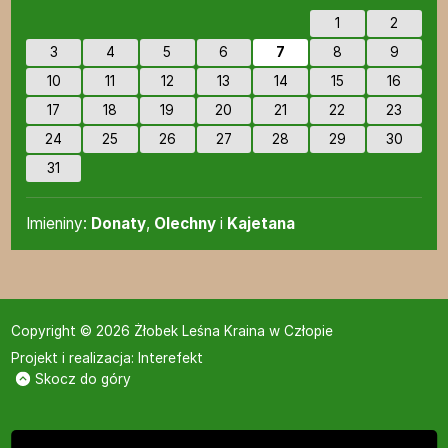
1
2
3
4
5
6
7
8
9
10
11
12
13
14
15
16
17
18
19
20
21
22
23
24
25
26
27
28
29
30
31
Imieniny
Imieniny:
Donaty
,
Olechny
i
Kajetana
Copyright © 2026 Żłobek Leśna Kraina w Człopie
Projekt i realizacja:
Interefekt
Skocz do góry