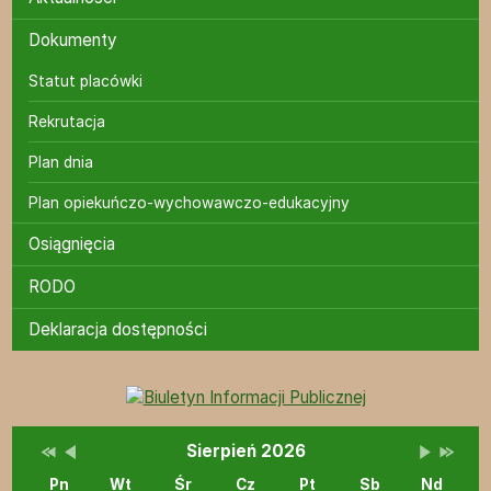
Dokumenty
Statut placówki
Rekrutacja
Plan dnia
Plan opiekuńczo-wychowawczo-edukacyjny
Osiągnięcia
RODO
Deklaracja dostępności
Bannery boczne
Przestaw datę na Sierpień 2025
Przestaw datę na Lipiec 2026
Lista wydarzeń w miesiącu
Brak wydarzeń w tym 
Przestaw 
Przesta
Wydarzenia
Sierpień 2026
Pn
Wt
Śr
Cz
Pt
Sb
Nd