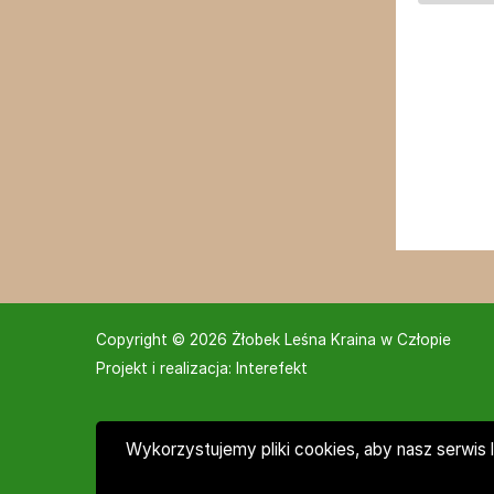
Copyright © 2026 Żłobek Leśna Kraina w Człopie
Projekt i realizacja:
Interefekt
Wykorzystujemy pliki cookies, aby nasz serwis 