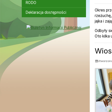
RODO
Okres prz
Deklaracja dostępności
rzeżuchę,
jajka i za
Bannery boczne
Odbyły si
Oto kilka
Wios
Utworzono